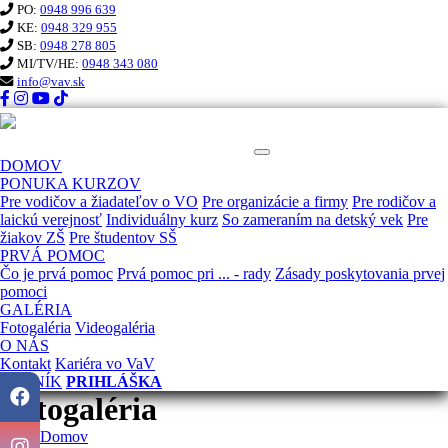
PO:
0948 996 639
KE:
0948 329 955
SB:
0948 278 805
MI/TV/HE:
0948 343 080
info@vav.sk
KURZ PRVEJ POMOCI VaV
DOMOV
PONUKA KURZOV
Pre vodičov a žiadateľov o VO
Pre organizácie a firmy
Pre rodičov a
laickú verejnosť
Individuálny kurz
So zameraním na detský vek
Pre
žiakov ZŠ
Pre študentov SŠ
PRVÁ POMOC
Čo je prvá pomoc
Prvá pomoc pri ... - rady
Zásady poskytovania prvej
pomoci
GALÉRIA
Fotogaléria
Videogaléria
O NÁS
Kontakt
Kariéra vo VaV
CENNÍK
PRIHLÁŠKA
Fotogaléria
Domov