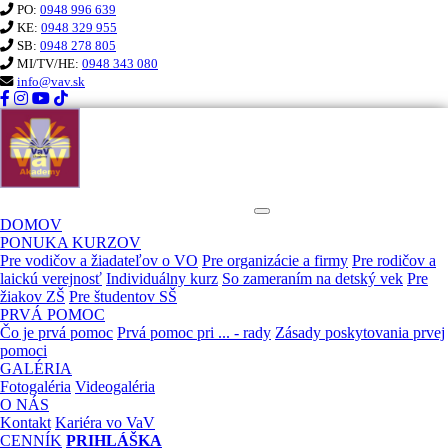
PO:
0948 996 639
KE:
0948 329 955
SB:
0948 278 805
MI/TV/HE:
0948 343 080
info@vav.sk
KURZ PRVEJ POMOCI VaV
DOMOV
PONUKA KURZOV
Pre vodičov a žiadateľov o VO
Pre organizácie a firmy
Pre rodičov a
laickú verejnosť
Individuálny kurz
So zameraním na detský vek
Pre
žiakov ZŠ
Pre študentov SŠ
PRVÁ POMOC
Čo je prvá pomoc
Prvá pomoc pri ... - rady
Zásady poskytovania prvej
pomoci
GALÉRIA
Fotogaléria
Videogaléria
O NÁS
Kontakt
Kariéra vo VaV
CENNÍK
PRIHLÁŠKA