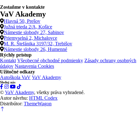
Zostaňme v kontakte
VaV Akademy
Hlavná 50, Prešov
Južná trieda 2/A, Košice
Námestie slobody 27, Sabinov
Priemyselná 2, Michalovce
M. R. Štefánika 3197/32, Trebišov
Námestie slobody 26, Humenné
Rýchly prístup
Kontakt
Všeobecné obchodné podmienky
Zásady ochrany osobných
údajov
Nastavenia Cookies
Užitočné odkazy
Autoškola VaV
VaV Akademy
Sleduj nás
©
VaV Akademy
, všetky práva vyhradené.
Autor návrhu:
HTML Codex
Distribútor:
ThemeWagon