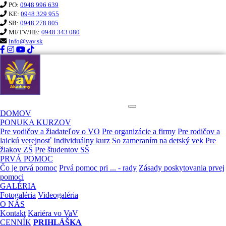
PO:
0948 996 639
KE:
0948 329 955
SB:
0948 278 805
MI/TV/HE:
0948 343 080
info@vav.sk
KURZ PRVEJ POMOCI VaV
DOMOV
PONUKA KURZOV
Pre vodičov a žiadateľov o VO
Pre organizácie a firmy
Pre rodičov a
laickú verejnosť
Individuálny kurz
So zameraním na detský vek
Pre
žiakov ZŠ
Pre študentov SŠ
PRVÁ POMOC
Čo je prvá pomoc
Prvá pomoc pri ... - rady
Zásady poskytovania prvej
pomoci
GALÉRIA
Fotogaléria
Videogaléria
O NÁS
Kontakt
Kariéra vo VaV
CENNÍK
PRIHLÁŠKA