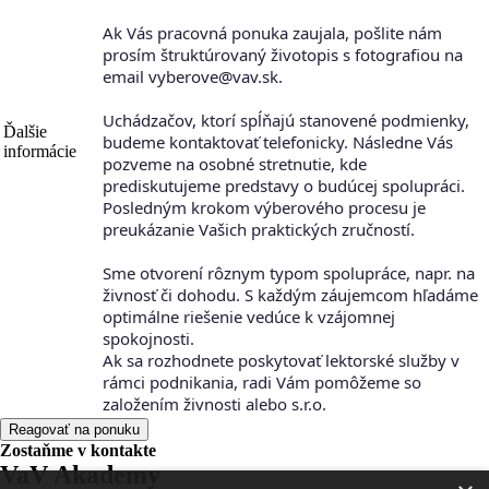
Ak Vás pracovná ponuka zaujala, pošlite nám
prosím štruktúrovaný životopis s fotografiou na
email vyberove@vav.sk.
Uchádzačov, ktorí spĺňajú stanovené podmienky,
Ďalšie
budeme kontaktovať telefonicky. Následne Vás
informácie
pozveme na osobné stretnutie, kde
prediskutujeme predstavy o budúcej spolupráci.
Posledným krokom výberového procesu je
preukázanie Vašich praktických zručností.
Sme otvorení rôznym typom spolupráce, napr. na
živnosť či dohodu. S každým záujemcom hľadáme
optimálne riešenie vedúce k vzájomnej
spokojnosti.
Ak sa rozhodnete poskytovať lektorské služby v
rámci podnikania, radi Vám pomôžeme so
založením živnosti alebo s.r.o.
Reagovať na ponuku
Zostaňme v kontakte
VaV Akademy