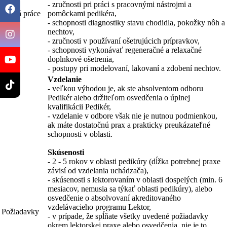
- zručnosti pri práci s pracovnými nástrojmi a
Náplň práce
pomôckami pedikéra,
- schopnosti diagnostiky stavu chodidla, pokožky nôh a
nechtov,
- zručnosti v používaní ošetrujúcich prípravkov,
- schopnosti vykonávať regeneračné a relaxačné
doplnkové ošetrenia,
- postupy pri modelovaní, lakovaní a zdobení nechtov.
Vzdelanie
- veľkou výhodou je, ak ste absolventom odboru
Pedikér alebo držiteľom osvedčenia o úplnej
kvalifikácii Pedikér,
- vzdelanie v odbore však nie je nutnou podmienkou,
ak máte dostatočnú prax a prakticky preukázateľné
schopnosti v oblasti.
Skúsenosti
- 2 - 5 rokov v oblasti pedikúry (dĺžka potrebnej praxe
závisí od vzdelania uchádzača),
- skúsenosti s lektorovaním v oblasti dospelých (min. 6
mesiacov, nemusia sa týkať oblasti pedikúry), alebo
osvedčenie o absolvovaní akreditovaného
vzdelávacieho programu Lektor,
Požiadavky
- v prípade, že spĺňate všetky uvedené požiadavky
okrem lektorskej praxe alebo osvedčenia, nie je to