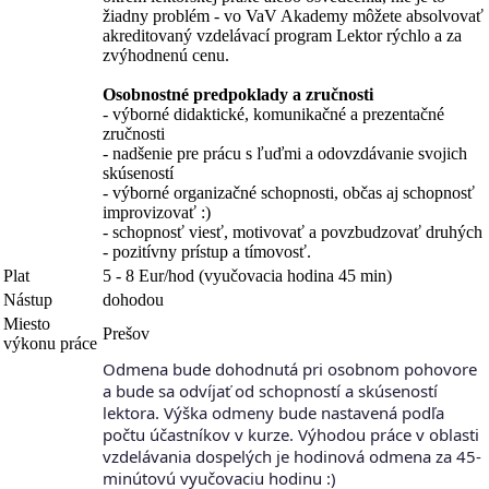
žiadny problém - vo VaV Akademy môžete absolvovať
akreditovaný vzdelávací program Lektor rýchlo a za
zvýhodnenú cenu.
Osobnostné predpoklady a zručnosti
- výborné didaktické, komunikačné a prezentačné
zručnosti
- nadšenie pre prácu s ľuďmi a odovzdávanie svojich
skúseností
- výborné organizačné schopnosti, občas aj schopnosť
improvizovať :)
- schopnosť viesť, motivovať a povzbudzovať druhých
- pozitívny prístup a tímovosť.
Plat
5 - 8 Eur/hod (vyučovacia hodina 45 min)
Nástup
dohodou
Miesto
Prešov
výkonu práce
Odmena bude dohodnutá pri osobnom pohovore
a bude sa odvíjať od schopností a skúseností
lektora. Výška odmeny bude nastavená podľa
počtu účastníkov v kurze. Výhodou práce v oblasti
vzdelávania dospelých je hodinová odmena za 45-
minútovú vyučovaciu hodinu :)