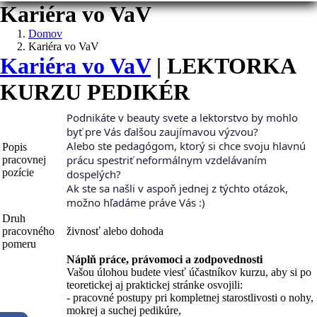
Kariéra vo VaV
Domov
Kariéra vo VaV
Kariéra vo VaV
| LEKTORKA
KURZU PEDIKÉR
Podnikáte v beauty svete a lektorstvo by mohlo
byť pre Vás ďalšou zaujímavou výzvou?
Alebo ste pedagógom, ktorý si chce svoju hlavnú
Popis
prácu spestriť neformálnym vzdelávaním
pracovnej
pozície
dospelých?
Ak ste sa našli v aspoň jednej z týchto otázok,
možno hľadáme práve Vás :)
Druh
pracovného
živnosť alebo dohoda
pomeru
Náplň práce, právomoci a zodpovednosti
Vašou úlohou budete viesť účastníkov kurzu, aby si po
teoretickej aj praktickej stránke osvojili:
- pracovné postupy pri kompletnej starostlivosti o nohy,
mokrej a suchej pedikúre,