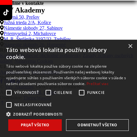
Zostaňme v kontakte
VaV Akademy
Hlavná 50, Prešov
Južná trieda 2/A, Košice
Námestie slobody 27, Sabinov
Priemyselná 2, Michalovce
M. R. Štefánika 3197/32, Trebišov
×
Námestie slobody 26, Humenné
Táto webová lokalita používa súbory
Rýchly prístup
Kontakt
Všeobecné obchodné podmienky
Zásady ochrany osobných
cookie.
údajov
Nastavenia Cookies
Táto webová lokalita používa súbory cookie na zlepšenie
Užitočné odkazy
Autoškola VaV
používateľskej skúsenosti. Používaním našej webovej lokality
VaV Akademy
Sleduj nás
vyjadrujete súhlas s používaním všetkých súborov cookie v súlade s
našimi zásadami používania súborov cookie.
Prečítať viac
©
VaV Akademy
, všetky práva vyhradené.
Autor návrhu:
HTML Codex
VÝKONNOSŤ
CIELENIE
FUNKCIE
Distribútor:
ThemeWagon
NEKLASIFIKOVANÉ
ZOBRAZIŤ PODROBNOSTI
PRIJAŤ VŠETKO
ODMIETNUŤ VŠETKO