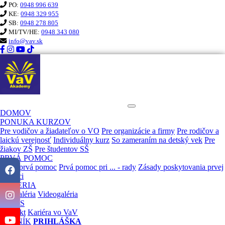
PO:
0948 996 639
KE:
0948 329 955
SB:
0948 278 805
MI/TV/HE:
0948 343 080
info@vav.sk
KURZ PRVEJ POMOCI VaV
DOMOV
PONUKA KURZOV
Pre vodičov a žiadateľov o VO
Pre organizácie a firmy
Pre rodičov a
laickú verejnosť
Individuálny kurz
So zameraním na detský vek
Pre
žiakov ZŠ
Pre študentov SŠ
PRVÁ POMOC
Čo je prvá pomoc
Prvá pomoc pri ... - rady
Zásady poskytovania prvej
pomoci
GALÉRIA
Fotogaléria
Videogaléria
O NÁS
Kontakt
Kariéra vo VaV
CENNÍK
PRIHLÁŠKA