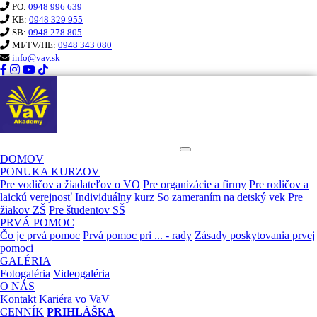
PO:
0948 996 639
KE:
0948 329 955
SB:
0948 278 805
MI/TV/HE:
0948 343 080
info@vav.sk
KURZ PRVEJ POMOCI VaV
DOMOV
PONUKA KURZOV
Pre vodičov a žiadateľov o VO
Pre organizácie a firmy
Pre rodičov a
laickú verejnosť
Individuálny kurz
So zameraním na detský vek
Pre
žiakov ZŠ
Pre študentov SŠ
PRVÁ POMOC
Čo je prvá pomoc
Prvá pomoc pri ... - rady
Zásady poskytovania prvej
pomoci
GALÉRIA
Fotogaléria
Videogaléria
O NÁS
Kontakt
Kariéra vo VaV
CENNÍK
PRIHLÁŠKA