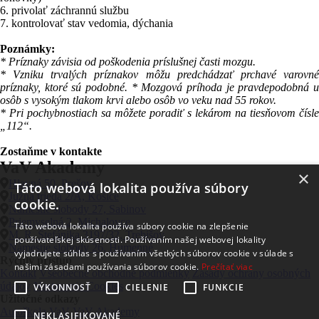
6. privolať záchrannú službu
7. kontrolovať stav vedomia, dýchania
Poznámky:
* Príznaky závisia od poškodenia príslušnej časti mozgu.
* Vzniku trvalých príznakov môžu predchádzať prchavé varovné
príznaky, ktoré sú podobné. * Mozgová príhoda je pravdepodobná u
osôb s vysokým tlakom krvi alebo osôb vo veku nad 55 rokov.
* Pri pochybnostiach sa môžete poradiť s lekárom na tiesňovom čísle
„112“.
Zostaňme v kontakte
VaV Akademy
×
Hlavná 50, Prešov
Táto webová lokalita používa súbory
Južná trieda 2/A, Košice
cookie.
Námestie slobody 27, Sabinov
Priemyselná 2, Michalovce
Táto webová lokalita používa súbory cookie na zlepšenie
M. R. Štefánika 3197/32, Trebišov
používateľskej skúsenosti. Používaním našej webovej lokality
Námestie slobody 26, Humenné
vyjadrujete súhlas s používaním všetkých súborov cookie v súlade s
Rýchly prístup
našimi zásadami používania súborov cookie.
Prečítať viac
Kontakt
Všeobecné obchodné podmienky
Zásady ochrany osobných
údajov
Nastavenia Cookies
VÝKONNOSŤ
CIELENIE
FUNKCIE
Užitočné odkazy
Autoškola VaV
VaV Akademy
NEKLASIFIKOVANÉ