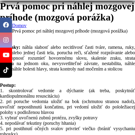
Prvá pomoc pri náhlej mozgovej
príhode (mozgová porážka)
Domov
Prvá pomoc pri náhlej mozgovej príhode (mozgová porážka)
Príznaky:
náhla slabosť alebo necitlivosť časti tváre, ramena, ruky,
nohy alebo jednej časti tela, porucha reči, sťažené rozprávanie alebo
neschopnosť rozumieť hovorenému slovu, skalenie zraku, strata
videnia na jednom oku, nevysvetliteľné závrate, nestabilita, náhle
pády, náhle bolesti hlavy, strata kontroly nad močením a stolicou
Postup:
1. skontrolovať vedomie a dýchanie (ak treba, poskytnúť
kardiopulmonálnu resuscitáciu)
2. pri poruche vedomia uložiť na bok (ochrnutou stranou nadol),
uvoľniť nepostihnutú končatinu, pri vedomí uložiť do pololežiacej
polohy s podloženou hlavou
3. vybrať uvoľnenú zubnú protézu, zvyšky potravy
4. nepodávať tekutiny (poruchy hltania)
5. pri postihnutí očných svalov privrieť viečko (brániť vysychaniu
rohovky)