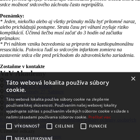
srdce možnosť srdcového záchvatu často nepripúšťa.
Poznámky:
* Jeden, niekoľko alebo aj všetky príznaky môžu byť prítomné naraz,
alebo prichádzajú postupne. Strata času pri váhaní zvyšuje riziko
komplikácií. Účinná liečba musí začať do 3 hodín od začiatku
príznakov.
* Pri náhlom vzniku bezvedomia sa pripravte na kardiopulmonálnu
resuscitáciu. Polovica ľudí so srdcovým infarktom zomiera na
zastavenie srdca ešte pred príchodom do zdravotníckeho zariadenia.
Zostaňme v kontakte
VaV Akademy
×
Hlavná 50, Prešov
Táto webová lokalita používa súbory
Južná trieda 2/A, Košice
cookie.
Námestie slobody 27, Sabinov
Priemyselná 2, Michalovce
Táto webová lokalita používa súbory cookie na zlepšenie
M. R. Štefánika 3197/32, Trebišov
používateľskej skúsenosti. Používaním našej webovej lokality
Námestie slobody 26, Humenné
vyjadrujete súhlas s používaním všetkých súborov cookie v súlade s
Rýchly prístup
našimi zásadami používania súborov cookie.
Prečítať viac
Kontakt
Všeobecné obchodné podmienky
Zásady ochrany osobných
údajov
Nastavenia Cookies
VÝKONNOSŤ
CIELENIE
FUNKCIE
Užitočné odkazy
Autoškola VaV
VaV Akademy
NEKLASIFIKOVANÉ