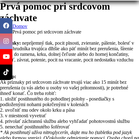
Prvá pomoc pri srdcovom
záchvate
Domov
Prvá pomoc pri srdcovom záchvate
Príznaky:
nepríjemný tlak, pocit plnosti, zvieranie, pálenie, bolesť v
strede hrudníka trvajúca dlhšie ako päť minút bez prerušenia, šírenie
bolesti do ramena, krku, dolnej čeľuste alebo do hornej končatiny,
slabosť, závrat, potenie, pocit na vracanie, pocit nedostatku vzduchu
Postup:
Ak príznaky pri srdcovom záchvate trvajú viac ako 15 minút bez
prerušenia (u vás alebo u osoby vo vašej prítomnosti), je potrebné
ihneď konať. Čo treba robiť:
1. uložiť postihnutého do pohodlnej polohy - posediačky s
podloženými nohami pokrčenými v kolenách
2. uvoľniť mu odev okolo krku a pása
3. v miestnosti vyvetrať
4. privolať záchrannú službu alebo vyhľadať pohotovostnú službu
5. nenechať postihnutého šoférovať
* Ak postihnutý užíva nitroglycerín, dajte mu ho (tabletku pod jazyk
alebo formou spreja). Očakávajte odmietanie pomoci. Osoba chorá na