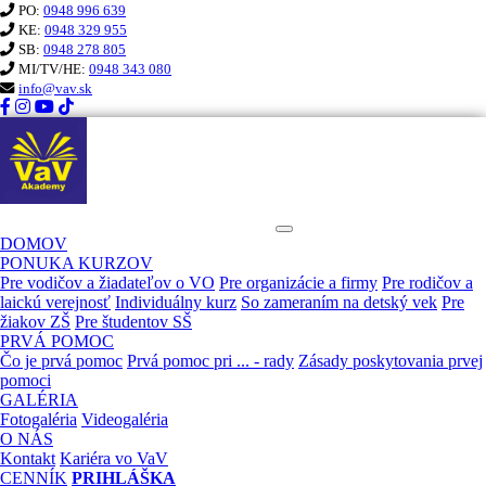
PO:
0948 996 639
KE:
0948 329 955
SB:
0948 278 805
MI/TV/HE:
0948 343 080
info@vav.sk
KURZ PRVEJ POMOCI VaV
DOMOV
PONUKA KURZOV
Pre vodičov a žiadateľov o VO
Pre organizácie a firmy
Pre rodičov a
laickú verejnosť
Individuálny kurz
So zameraním na detský vek
Pre
žiakov ZŠ
Pre študentov SŠ
PRVÁ POMOC
Čo je prvá pomoc
Prvá pomoc pri ... - rady
Zásady poskytovania prvej
pomoci
GALÉRIA
Fotogaléria
Videogaléria
O NÁS
Kontakt
Kariéra vo VaV
CENNÍK
PRIHLÁŠKA