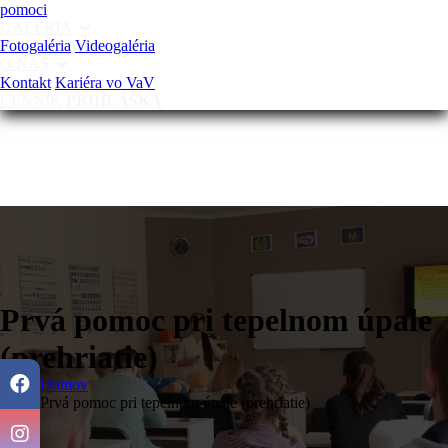
pomoci
GALÉRIA
Fotogaléria
Videogaléria
O NÁS
Kontakt
Kariéra vo VaV
CENNÍK
PRIHLÁŠKA
Prvá pomoc pri tepelnom úpale
(prehriatie)
Domov
Prvá pomoc pri tepelnom úpale (prehriatie)