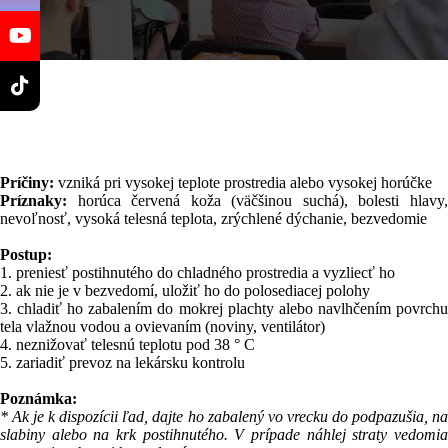
Príčiny:
vzniká pri vysokej teplote prostredia alebo vysokej horúčke
Príznaky:
horúca červená koža (väčšinou suchá), bolesti hlavy,
nevoľnosť, vysoká telesná teplota, zrýchlené dýchanie, bezvedomie
Postup:
1. preniesť postihnutého do chladného prostredia a vyzliecť ho
2. ak nie je v bezvedomí, uložiť ho do polosediacej polohy
3. chladiť ho zabalením do mokrej plachty alebo navlhčením povrchu
tela vlažnou vodou a ovievaním (noviny, ventilátor)
4. neznižovať telesnú teplotu pod 38 ° C
5. zariadiť prevoz na lekársku kontrolu
Poznámka:
* Ak je k dispozícii ľad, dajte ho zabalený vo vrecku do podpazušia, na
slabiny alebo na krk postihnutého. V prípade náhlej straty vedomia