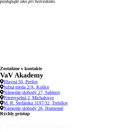
postupujte ako pri bezvedomí.
Zostaňme v kontakte
VaV Akademy
Hlavná 50, Prešov
Južná trieda 2/A, Košice
Námestie slobody 27, Sabinov
Priemyselná 2, Michalovce
M. R. Štefánika 3197/32, Trebišov
Námestie slobody 26, Humenné
Rýchly prístup
Kontakt
Všeobecné obchodné podmienky