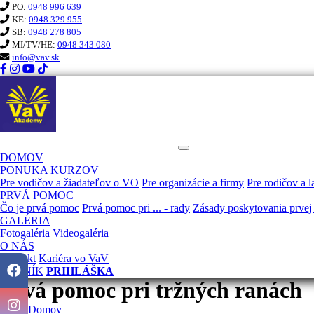
PO:
0948 996 639
KE:
0948 329 955
SB:
0948 278 805
MI/TV/HE:
0948 343 080
info@vav.sk
KURZ PRVEJ POMOCI VaV
DOMOV
PONUKA KURZOV
Pre vodičov a žiadateľov o VO
Pre organizácie a firmy
Pre rodičov a l
PRVÁ POMOC
Čo je prvá pomoc
Prvá pomoc pri ... - rady
Zásady poskytovania prvej
GALÉRIA
Fotogaléria
Videogaléria
O NÁS
Kontakt
Kariéra vo VaV
CENNÍK
PRIHLÁŠKA
Prvá pomoc pri tržných ranách
Domov