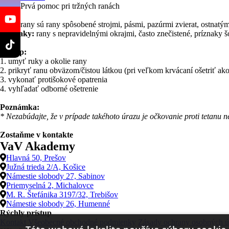
Prvá pomoc pri tržných ranách
Tržné rany sú rany spôsobené strojmi, pásmi, pazúrmi zvierat, ostnatý
Príznaky:
rany s nepravidelnými okrajmi, často znečistené, príznaky 
Postup:
1. umyť ruky a okolie rany
2. prikryť ranu obväzom/čistou látkou (pri veľkom krvácaní ošetriť ak
3. vykonať protišokové opatrenia
4. vyhľadať odborné ošetrenie
Poznámka:
* Nezabúdajte, že v prípade takéhoto úrazu je očkovanie proti tetanu 
Zostaňme v kontakte
VaV Akademy
Hlavná 50, Prešov
Južná trieda 2/A, Košice
Námestie slobody 27, Sabinov
Priemyselná 2, Michalovce
M. R. Štefánika 3197/32, Trebišov
Námestie slobody 26, Humenné
Rýchly prístup
Kontakt
Všeobecné obchodné podmienky
Zásady ochrany osobných ú