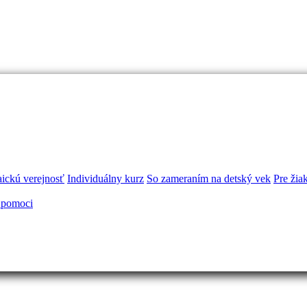
aickú verejnosť
Individuálny kurz
So zameraním na detský vek
Pre žia
 pomoci