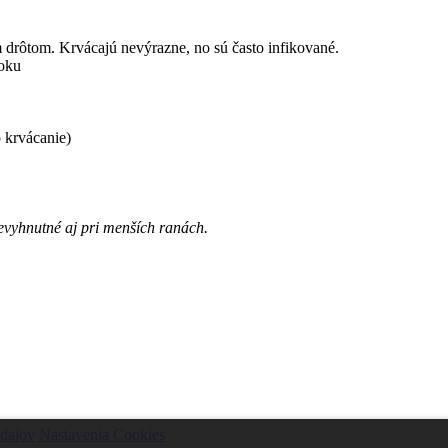
m drôtom. Krvácajú nevýrazne, no sú často infikované.
šoku
o krvácanie)
nevyhnutné aj pri menších ranách.
dajov
Nastavenia Cookies