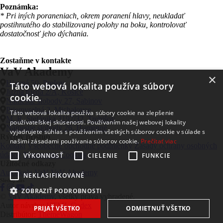
Poznámka:
* Pri iných poraneniach, okrem poranení hlavy, neukladať
postihnutého do stabilizovanej polohy na boku, kontrolovať
dostatočnosť jeho dýchania.
Zostaňme v kontakte
VaV Akademy
×
Hlavná 50, Prešov
Táto webová lokalita používa súbory
Južná trieda 2/A, Košice
cookie.
Námestie slobody 27, Sabinov
Priemyselná 2, Michalovce
Táto webová lokalita používa súbory cookie na zlepšenie
M. R. Štefánika 3197/32, Trebišov
používateľskej skúsenosti. Používaním našej webovej lokality
Námestie slobody 26, Humenné
vyjadrujete súhlas s používaním všetkých súborov cookie v súlade s
Rýchly prístup
našimi zásadami používania súborov cookie.
Prečítať viac
Kontakt
Všeobecné obchodné podmienky
Zásady ochrany osobných
údajov
Nastavenia Cookies
VÝKONNOSŤ
CIELENIE
FUNKCIE
Užitočné odkazy
Autoškola VaV
VaV Akademy
NEKLASIFIKOVANÉ
Sleduj nás
ZOBRAZIŤ PODROBNOSTI
©
VaV Akademy
, všetky práva vyhradené.
Autor návrhu:
HTML Codex
PRIJAŤ VŠETKO
ODMIETNUŤ VŠETKO
Distribútor:
ThemeWagon