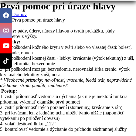
Prvá pomoc pri úraze hlavy
Domov
Prvá pomoc pri úraze hlavy
Príčiny:
pády, údery, nárazy hlavou o tvrdú prekážku, pády
predmetov z výšky.
Príznaky:
1. pri poškodení kožného krytu v tvári alebo vo vlasatej časti: bolesť,
krvácanie, opuch
2. pri poškodení kostnej časti - lebky: krvácanie (výtok tekutiny) z uší,
nosa, deformita, bezvedomie
3. pri poškodení mozgu: bezvedomie, nerovnaká šírka zreníc, výtok
krvi a/alebo tekutiny z uší, nosa
* Všeobecné príznaky: nevoľnosť, vracanie, bledá tvár, nepravidelné
dýchanie, strata pamäti, zmätenosť.
Postup:
1. zistiť prítomnosť vedomia a dýchania (ak nie je niektorá funkcia
prítomná, vykonať okamžite prvú pomoc)
2. zistiť prítomnosť iných poranení (zlomeniny, krvácanie z rán)
3. pri krvácaní len z jedného ucha uložiť týmto nižšie (napomôcť
vytekaniu po priložení obväzu)
4. volať tiesňovú linku „112“
5. kontrolovať vedomie a dýchanie do príchodu záchrannej služby