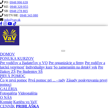
PO:
0948 996 639
KE:
0948 329 955
SB:
0948 278 805
MI/TV/HE:
0948 343 080
info@vav.sk
KURZ PRVEJ POMOCI VaV
DOMOV
PONUKA KURZOV
Pre vodičov a žiadateľov o VO
Pre organizácie a firmy
Pre rodičov a
laickú verejnosť
Individuálny kurz
So zameraním na detský vek
Pre
žiakov ZŠ
Pre študentov SŠ
PRVÁ POMOC
Čo je prvá pomoc
Prvá pomoc pri ... - rady
Zásady poskytovania prvej
pomoci
GALÉRIA
Fotogaléria
Videogaléria
O NÁS
Kontakt
Kariéra vo VaV
CENNÍK
PRIHLÁŠKA